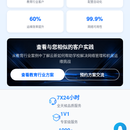
教育行业客户
配置自动化
60%
99.9%
运维效率提升
网络可用性
查看与您相似的客户实践
从教育行业案例中了解云新如何帮助学校解决网络管理和机房运
维挑战
查看教育行业方案
预约方案交流
7X24小时
全天候品质服务
1V1
专家级服务