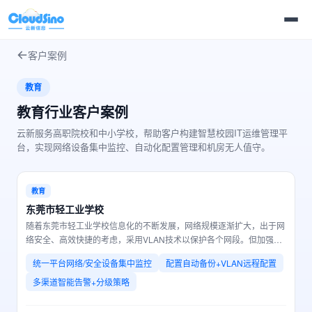
客户案例
教育
教育行业客户案例
云新服务高职院校和中小学校，帮助客户构建智慧校园IT运维管理平
台，实现网络设备集中监控、自动化配置管理和机房无人值守。
教育
东莞市轻工业学校
随着东莞市轻工业学校信息化的不断发展，网络规模逐渐扩大，出于网
络安全、高效快捷的考虑，采用VLAN技术以保护各个网段。但加强了
网络安全控制的同时，也导致了网络管理相对较为复杂，VLAN操作需
统一平台网络/安全设备集中监控
配置自动备份+VLAN远程配置
手工进行配置，工作量增大也给运维人员带来不小的工作压力。急需采
购一套网络监控管理系统。
多渠道智能告警+分级策略