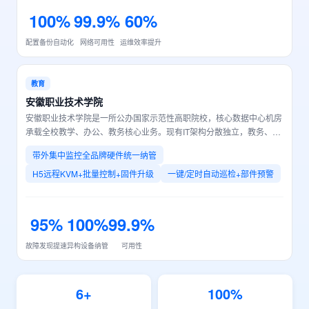
100%
99.9%
60%
配置备份自动化
网络可用性
运维效率提升
教育
安徽职业技术学院
安徽职业技术学院是一所公办国家示范性高职院校，核心数据中心机房
承载全校教学、办公、教务核心业务。现有IT架构分散独立，教务、财
务、图书馆等系统未统一平台，无冗余保障机制。覆盖X86/ARM服务
带外集中监控全品牌硬件统一纳管
器、存储、小型机、光纤交换机等多品牌设备。
H5远程KVM+批量控制+固件升级
一键/定时自动巡检+部件预警
95%
100%
99.9%
故障发现提速
异构设备纳管
可用性
6+
100%