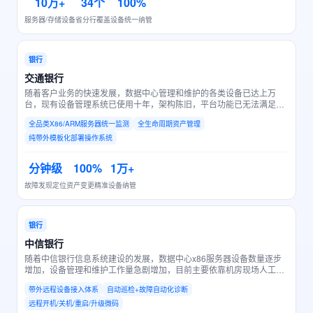
10万+
34个
100%
服务器/存储设备
省分行覆盖
设备统一纳管
银行
交通银行
随着客户业务的快速发展，数据中心管理和维护的各类设备已达上万
台，现有设备管理系统已使用十年，架构陈旧，平台功能已无法满足现
有设备管理要求。
全品类X86/ARM服务器统一监测
全生命周期资产管理
纯带外模板化部署操作系统
分钟级
100%
1万+
故障发现定位
资产变更精准
设备纳管
银行
中信银行
随着中信银行信息系统建设的发展，数据中心x86服务器设备数量逐步
增加，设备管理和维护工作量急剧增加，目前主要依靠机房现场人工方
式进行，效率低下、人员消耗大、发现时效性不高且易产生遗漏。
带外远程设备接入体系
自动巡检+故障自动化诊断
远程开机/关机/重启/升级微码