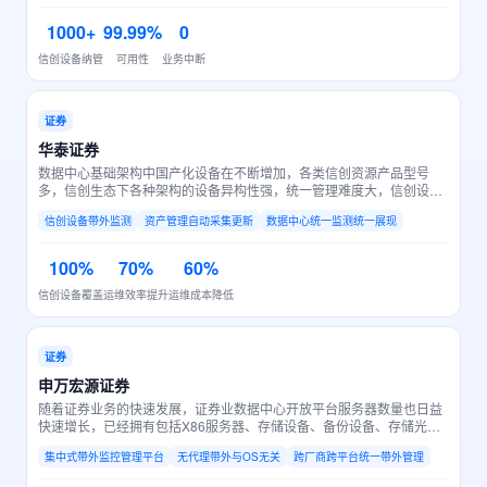
1000+
99.99%
0
信创设备纳管
可用性
业务中断
证券
华泰证券
数据中心基础架构中国产化设备在不断增加，各类信创资源产品型号
多，信创生态下各种架构的设备异构性强，统一管理难度大，信创设备
增加所带来的设备管理工作量也在不断增加。
信创设备带外监测
资产管理自动采集更新
数据中心统一监测统一展现
100%
70%
60%
信创设备覆盖
运维效率提升
运维成本降低
证券
申万宏源证券
随着证券业务的快速发展，证券业数据中心开放平台服务器数量也日益
快速增长，已经拥有包括X86服务器、存储设备、备份设备、存储光纤
通道交换机等各类型和不同品牌的设备数千台，IT运维人员的编制并没
集中式带外监控管理平台
无代理带外与OS无关
跨厂商跨平台统一带外管理
有同步增长。