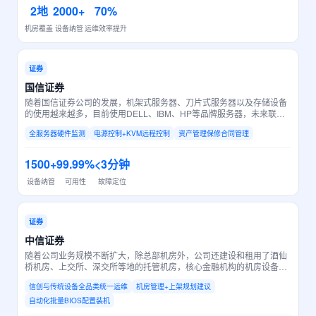
2地
2000+
70%
机房覆盖
设备纳管
运维效率提升
证券
国信证券
随着国信证券公司的发展，机架式服务器、刀片式服务器以及存储设备
的使用越来越多，目前使用DELL、IBM、HP等品牌服务器，未来联想
服务器也将纳入采购范围。根据新数据中心建设规划，未来数据中心将
全服务器硬件监测
电源控制+KVM远程控制
资产管理保修合同管理
趋向无人值守的管理模式。
1500+
99.99%
<3分钟
设备纳管
可用性
故障定位
证券
中信证券
随着公司业务规模不断扩大，除总部机房外，公司还建设和租用了酒仙
桥机房、上交所、深交所等地的托管机房，核心金融机构的机房设备大
多以远程管理为主，当地仅保留较少的必要运维人员。
信创与传统设备全品类统一运维
机房管理+上架规划建议
自动化批量BIOS配置装机