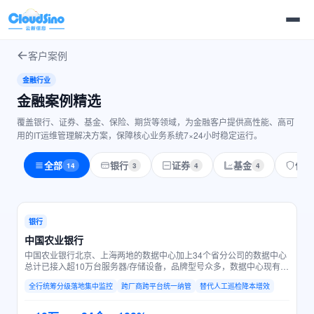
客户案例
金融行业
金融案例精选
覆盖银行、证券、基金、保险、期货等领域，为金融客户提供高性能、高可
用的IT运维管理解决方案，保障核心业务系统7×24小时稳定运行。
全部
银行
证券
基金
保险
14
3
4
4
银行
中国农业银行
中国农业银行北京、上海两地的数据中心加上34个省分公司的数据中心
总计已接入超10万台服务器/存储设备，品牌型号众多，数据中心现有依
赖人工管理、巡检的方式已不能满足需求，运维成本不断攀升、效率低
全行统筹分级落地集中监控
跨厂商跨平台统一纳管
替代人工巡检降本增效
下，急需一套统一的平台来实现全行数据中心跨厂商、跨硬件平台的集
中监控和管理。