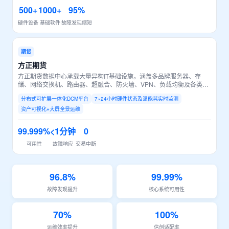
500+
1000+
95%
硬件设备
基础软件
故障发现缩短
期货
方正期货
方正期货数据中心承载大量异构IT基础设施，涵盖多品牌服务器、存
储、网络交换机、路由器、超融合、防火墙、VPN、负载均衡及各类安
全审计设备。目前运维采用多套零散工具独立管理，存在设备统一纳管
分布式可扩展一体化DCM平台
7×24小时硬件状态及温能耗实时监测
能力弱、人工巡检压力大、资产台账不准、无能耗量化监测等问题。
资产可视化+大屏全景运维
99.999%
<1分钟
0
可用性
故障响应
交易中断
96.8%
99.99%
故障发现提升
核心系统可用性
70%
100%
运维效率提升
信创适配率