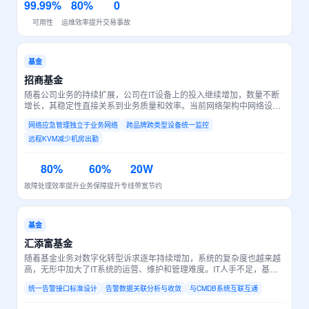
99.99%
80%
0
可用性
运维效率提升
交易事故
基金
招商基金
随着公司业务的持续扩展，公司在IT设备上的投入继续增加，数量不断
增长，其稳定性直接关系到业务质量和效率。当前网络架构中网络设备
管理采用带内管理方式，管理流量与业务流量共用同一网络，存在明显
网络应急管理独立于业务网络
跨品牌跨类型设备统一监控
不足。
远程KVM减少机房出勤
80%
60%
20W
故障处理效率提升
业务保障提升
专线带宽节约
基金
汇添富基金
随着基金业务对数字化转型诉求逐年持续增加，系统的复杂度也越来越
高，无形中加大了IT系统的运营、维护和管理难度。IT人手不足，基金
公司在业务基于大数据分析、量化投资等领域的不断探索，反映出业务
统一告警接口标准设计
告警数据关联分析与收敛
与CMDB系统互联互通
对IT系统的依懒性越来越强。