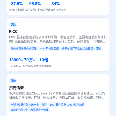
87.5%
96.8%
84%
巡检时间缩短
故障发现时间缩短
现场运维次数减少
保险
PICC
PICC服务器管理系统项目计划采购一套管理系统，主要满足总部各地机
房IT设备监控的需要，系统监控对象包括小型机、存储设备、PC服务
器、带库、光纤交换机等设备硬件健康状态。运维团队人员少，但负责
分布式部署集中式管理
7×24不间断监控
跨平台跨厂商全品类设备统一管理
运维管理的设备数量多超过了13000台，品牌型号众多（包括IBM、
HP、EMC、DELL、CISCO、HDS、H3C、迈普、F5和联想等）。
13000+
70万+
10倍
设备接入
配件监控点
故障发现提速
保险
招商信诺
客户在2020通过CloudSino iBSM IT基础运维监控平台的建设，对公司
机房服务器硬件、存储、网络设备、虚拟云产品、服务器系统、数据库
软件、软件中间件、系统应用服务等方面进行监控和管理。建立一套完
全域IT软硬件架构统一集中监控
500+硬件设备1000+软件纳管
整的、稳定的、高可用、高性能的IT基础运维监控平台系统。
智能化告警+全生命周期资产管理