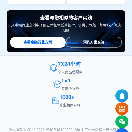
查看与您相似的客户实践
从金融行业案例中了解云新如何帮助银行、证券、保险、基金客户解决
问题
查看金融行业方案
预约方案交流
7X24小时
全天候品质服务
1V1
专家级服务
1000+
企业共同选择
版权所有 © 2012-2026
粤 ICP 备12093916号-1
广州云新信息技术有限公