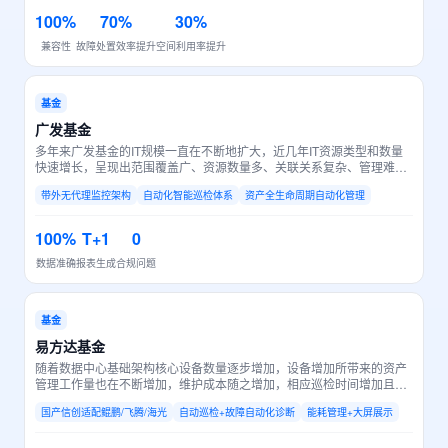
100%
70%
30%
兼容性
故障处置效率提升
空间利用率提升
基金
广发基金
多年来广发基金的IT规模一直在不断地扩大，近几年IT资源类型和数量
快速增长，呈现出范围覆盖广、资源数量多、关联关系复杂、管理难度
逐年递增等特点，智能化、自动化、可视化运维已成为当下和未来的运
带外无代理监控架构
自动化智能巡检体系
资产全生命周期自动化管理
维新需求。
100%
T+1
0
数据准确
报表生成
合规问题
基金
易方达基金
随着数据中心基础架构核心设备数量逐步增加，设备增加所带来的资产
管理工作量也在不断增加，维护成本随之增加，相应巡检时间增加且人
力成本随之增加。
国产信创适配鲲鹏/飞腾/海光
自动巡检+故障自动化诊断
能耗管理+大屏展示