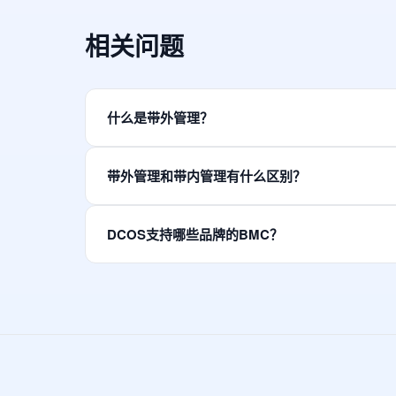
相关问题
什么是带外管理？
带外管理（Out-of-Band Managemen
带外管理和带内管理有什么区别？
可远程访问和控制服务器。
带内管理依赖操作系统和网络连接，当系统崩溃时无法
DCOS支持哪些品牌的BMC？
DCOS支持主流服务器品牌的BMC管理，包括戴尔（Dell i
了解 DCOS 产品