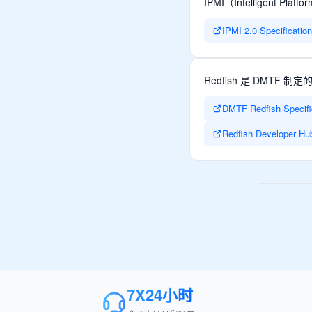
IPMI（Intelligent P
IPMI 2.0 Specification 
Redfish 是 DMTF 制
DMTF Redfish Specifi
Redfish Developer Hu
7X24小时