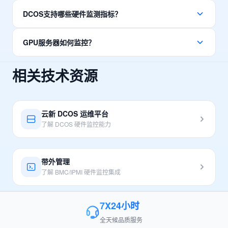
硬件故障是数据中心中断的主要原因之一。通过硬件监控，可
DCOS支持哪些硬件监测指标？
以在硬盘损坏、内存故障、风扇失效等问题发生前及时预警，
避免业务中断。硬件监控还能帮助优化数据中心能效，延长设
DCOS支持全面的硬件监测指标：服务器温度（CPU、内存、
备寿命。
GPU服务器如何监控？
硬盘、环境温度）、风扇转速和转速控制、电源状态和功耗、
电压监控（12V、5V、3.3V等）、硬盘SMART状态、内存
了解更多
DCOS支持NVIDIA GPU监控，通过NVML接口采集GPU温
ECC错误计数等。
相关技术资源
度、显存使用率、GPU利用率、功耗等指标。支持多GPU服务
器监控，可设置GPU温度过高或利用率异常等告警规则。
了解 DCOS 产品
了解 GPU 监控方案
云新 DCOS 运维平台
了解 DCOS 硬件监控能力
带外管理
了解 BMC/IPMI 硬件监控集成
7X24小时
全天候品质服务