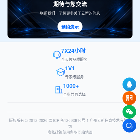
期待与您交流
联系我们，了解更多关于云新的信息
预约演示
7X24小时
全天候品质服务
1V1
专家级服务
1000+
企业共同选择
版权所有 © 2012-2026
粤 ICP 备12093916号-1
广州云新信息技术有限公
司
隐私政策
使用条款
网站地图