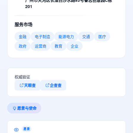
广州市天河区长湴白沙水路93号睿志创意园C栋
201
服务市场
金融
电子制造
能源电力
交通
医疗
政府
运营商
教育
企业
权威验证
天眼查
企查查
愿景与使命
愿景