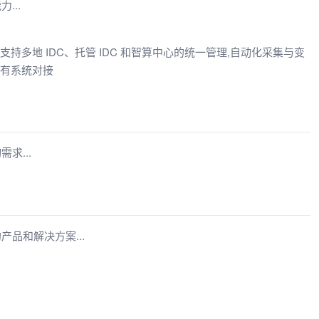
...
持多地 IDC、托管 IDC 和智算中心的统一管理,自动化采集与变
已有系统对接
求...
品和解决方案...